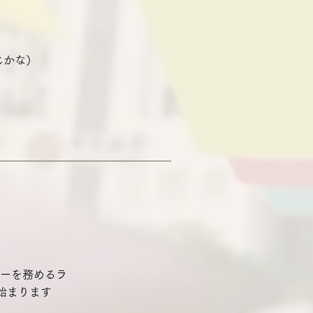
まじかな）
ティーを務めるラ
始まります