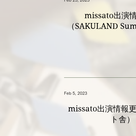
Feb 25, 2023
missato出
（SAKULAND Sum
Feb 5, 2023
missato出演情
ト舎）