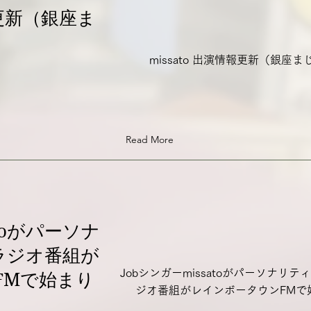
報更新（銀座ま
）
missato 出演情報更新（銀座
Read More
atoがパーソナ
ラジオ番組が
Jobシンガーmissatoがパーソナリ
FMで始まり
ジオ番組がレインボータウンFMで