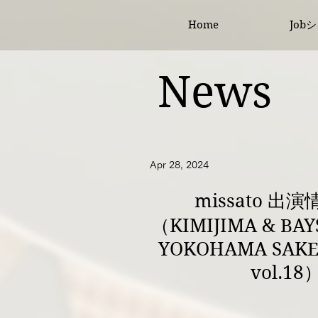
Home
Job
News
Apr 28, 2024
missato 出
（KIMIJIMA & BAYS
YOKOHAMA SAKE 
vol.18