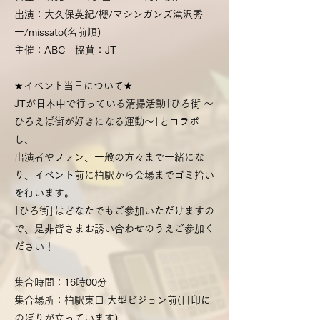
出演：大久保英紀/櫻/マシンガンズ滝沢秀
一/missato(名前順)
主催：ABC 協賛：JT
★イベント当日について★
JTが日本中で行っている清掃活動｢ひろ街 ～
ひろえば街が好きになる運動～｣とコラボ
し、
出演者やファン、一般の方々まで一緒にな
り、イベント前に柏駅から会場までゴミ拾い
を行います。
｢ひろ街｣はどなたでもご参加いただけますの
で、是非皆さまお誘い合わせのうえご参加く
ださい！
集合時間：16時00分
集合場所：柏駅東口 大型ビジョン前(目印に
のぼりが立っています)