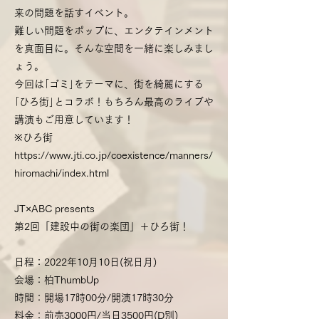
来の問題を話すイベント。
難しい問題をポップに、エンタテインメント
を真面目に。そんな空間を一緒に楽しみまし
ょう。
今回は｢ゴミ｣をテーマに、街を綺麗にする
｢ひろ街｣とコラボ！もちろん最高のライブや
講演もご用意しています！
※ひろ街
https://www.jti.co.jp/coexistence/manners/
hiromachi/index.html
JT×ABC presents
第2回「建設中の街の楽団」＋ひろ街！
日程：2022年10月10日(祝日月)
会場：柏ThumbUp
時間：開場17時00分/開演17時30分
料金：前売3000円/当日3500円(D別)