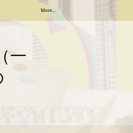
More...
新（一
の