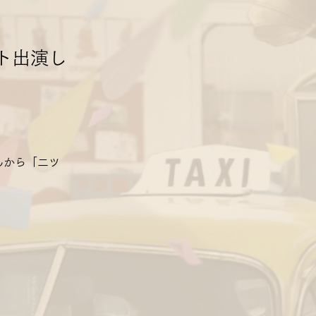
ト出演し
んから「二ツ