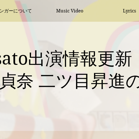
シンガーについて
Music Video
Lyrics
ssato出演情報更
貞奈 二ツ目昇進