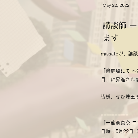
May 22, 2022
講談師 
ます
missatoが
「修羅場にて 
目」に昇進され
皆様、ぜひ珠玉
==========
「一龍斎貞奈 
日時：5月22日