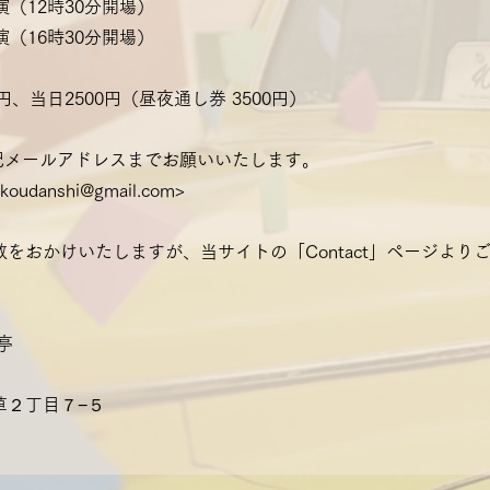
演（12時30分開場）
演（16時30分開場）
円、当日2500円（昼夜通し券 3500円）
記メールアドレスまでお願いいたします。
1koudanshi@gmail.com
>
をおかけいたしますが、当サイトの「Contact」ページより
亭
草２丁目７−５