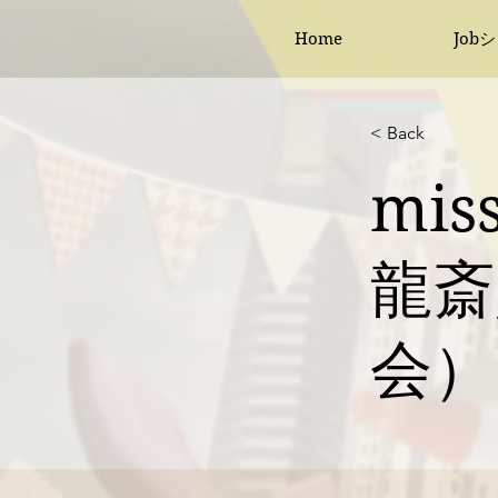
Home
Job
< Back
mi
龍斎
会）