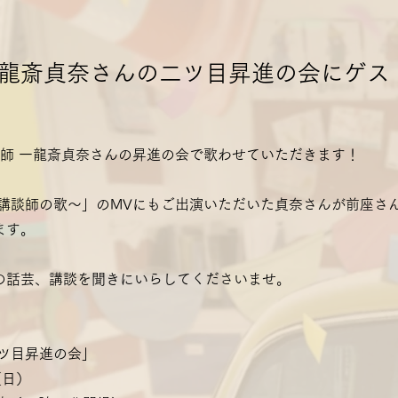
一龍斎貞奈さんの二ツ目昇進の会にゲス
、講談師 一龍斎貞奈さんの昇進の会で歌わせていただきます！
〜講談師の歌〜」のMVにもご出演いただいた貞奈さんが前座さ
ます。
の話芸、講談を聞きにいらしてくださいませ。
二ツ目昇進の会」
（日）