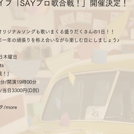
イブ「SAYプロ歌合戦！」開催決定！
！
オリジナルソングも歌いまくる盛りだくさんの1日！！
年一年の頑張りを称え合いながら楽しむ日にしましょう♪
22日木曜日
ts
戦！」
0分/開演19時00分
/当日3300円(D別)
/more