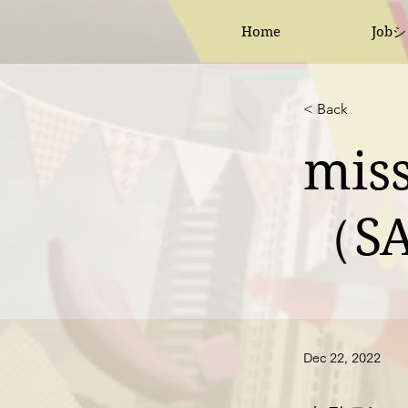
Home
Job
< Back
mi
（S
Dec 22, 2022