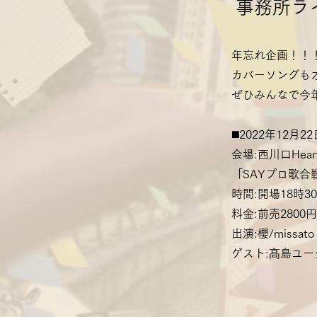
事務所ラ
年忘れ企画！！
カバーソングも
ぜひみんなで今
◼️2022年12月
会場:西川口Hear
「SAYプロ歌合
時間:開場18時3
料金:前売2800円
出演:櫻/missato
ゲスト:髙島ユータ