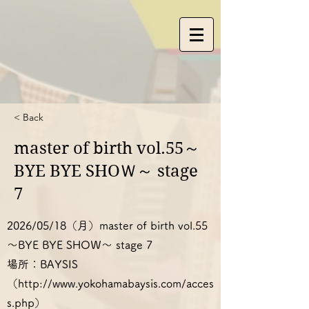
< Back
master of birth vol.55～
BYE BYE SHOＷ～ stage
7
2026/05/18（月）master of birth vol.55
～BYE BYE SHOＷ～ stage 7
場所：BAYSIS
（
http://www.yokohamabaysis.com/acces
s.php
）