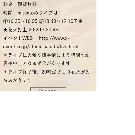
料金：観覧無料
時間：missatoのライブは
①16:25～16:55 ②18:40～19:10予定
★花火打上 20:20～20:45
イベントWEB：
http://www.x-
event.co.jp/atami_hanabi/live.html
＊ライブは天候や諸事情により時間の変
更や中止となる場合があります
＊ライブ終了後、20時過ぎより花火が打
ちあがります
Reserve
Previous
Next