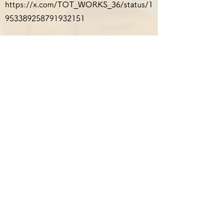
https://x.com/TOT_WORKS_36/status/1
953389258791932151
ご予約はTicket/Contactページへ。
Reserve
Previous
Next
utamissato＠gmail.com
Contact：
Do Not Sell My Personal
Information