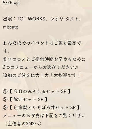
5/?hl=ja
出演：TOT WORKS、シオヤ タクト、
missato
わんだほでのイベントはご飯も最高で
す。
食材のロスとご提供時間を早めるために
3つのメニューからお選びください♫
追加のご注文は大！大！大歓迎です！
①【 今日のみそしるセット SP 】
②【 豚汁セット SP 】
③【 自家製とりそぼろ丼セット SP 】
メニューのお写真は下記をご覧ください
（主催者のSNSへ）