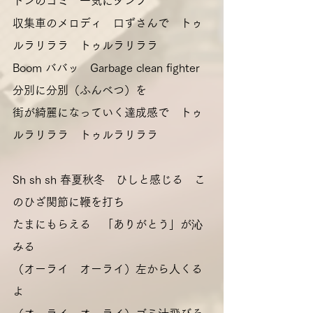
トンのゴミ　一気にダンプ
収集車のメロディ　口ずさんで　トゥ
ルラリララ　トゥルラリララ
Boom ババッ　Garbage clean fighter 
分別に分別（ふんべつ）を
街が綺麗になっていく達成感で　トゥ
ルラリララ　トゥルラリララ
Sh sh sh 春夏秋冬　ひしと感じる　こ
のひざ関節に鞭を打ち　
たまにもらえる　「ありがとう」が沁
みる
（オーライ　オーライ）左から人くる
よ