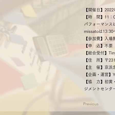
【開催日】2022
【時 間】11：
パフォーマンス
missatoは13:30
【参加費】入場
【申 込】不要
【総合受付】Tinys 
【住 所】〒231
【主 催】京浜
【企画・運営】Y
【協 力】初黄
ジメントセンタ
Previous