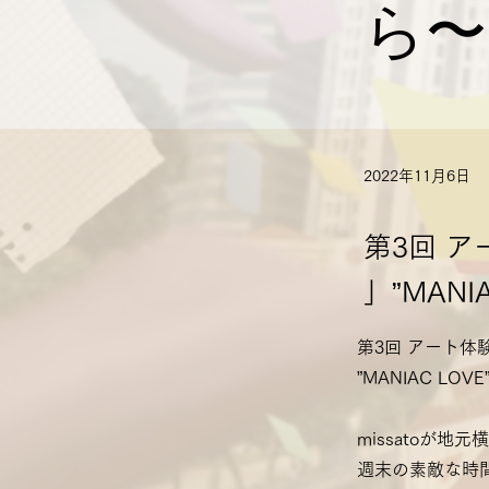
ら〜
2022年11月6日
第3回 ア
」”MAN
第3回 アート体験
”MANIAC L
missatoが
週末の素敵な時