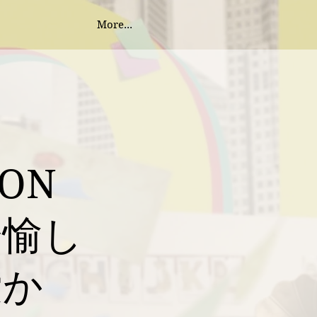
More...
ION
 〜愉し
愛か