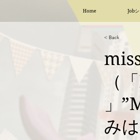
Home
Job
< Back
mi
（「F
」”M
みは