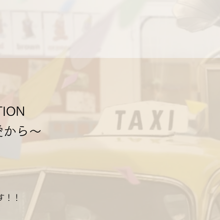
ION
偏愛から〜
す！！