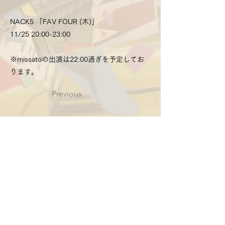
NACK5 「FAV FOUR (木)」
11/25 20:00-23:00
※missatoの出演は22:00過ぎを予定してお
ります。
Previous
Next
utamissato＠gmail.com
Contact：
Do Not Sell My Personal