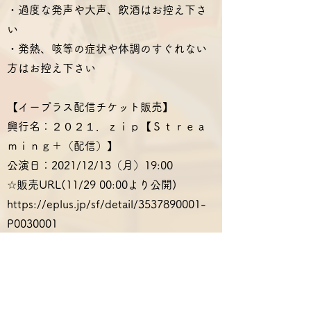
・過度な発声や大声、飲酒はお控え下さ
い
・発熱、咳等の症状や体調のすぐれない
方はお控え下さい
【イープラス配信チケット販売】
興行名：２０２１．ｚｉｐ【Ｓｔｒｅａ
ｍｉｎｇ＋（配信）】
公演日：2021/12/13（月）19:00
☆販売URL(11/29 00:00より公開)
https://eplus.jp/sf/detail/3537890001-
P0030001
受付開始：2021/12/01（水）10:00
公演期間一週間（アーカイブ含む）：
2021/12/13（月）～2021/12/19（日）