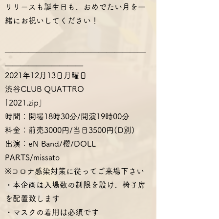
リリースも誕生日も、おめでたい月を一
緒にお祝いしてください！
＿＿＿＿＿＿＿＿＿＿＿＿＿＿＿＿＿＿
＿＿＿＿＿＿＿＿＿＿
2021年12月13日月曜日
渋谷CLUB QUATTRO
｢2021.zip｣
時間：開場18時30分/開演19時00分
料金：前売3000円/当日3500円(D別)
出演：eN Band/櫻/DOLL
PARTS/missato
※コロナ感染対策に従ってご来場下さい
・本企画は入場数の制限を設け、椅子席
を配置致します
・マスクの着用は必須です